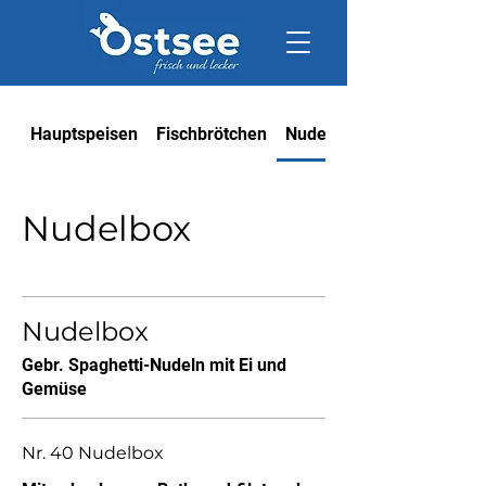
Hauptspeisen
Fischbrötchen
Nudelbox
Nudelbox
Nudelbox
Gebr. Spaghetti-Nudeln mit Ei und
Gemüse
Nr. 40 Nudelbox