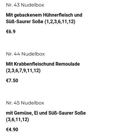
Nr. 43 Nudelbox
Mit gebackenem Hühnerfleisch und
Süß-Saurer Soße (1,2,3,6,11,12)
€6.9
Nr. 44 Nudelbox
Mit Krabbenfleischund Remoulade
(2,3,6,7,9,11,12)
€7.50
Nr. 45 Nudelbox
mit Gemüse, Ei und Süß-Saurer Soße
(3,6,11,12)
€4.90