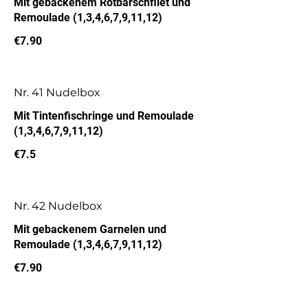
Mit gebackenem Rotbarschfilet und
Remoulade (1,3,4,6,7,9,11,12)
€7.90
Nr. 41 Nudelbox
Mit Tintenfischringe und Remoulade
(1,3,4,6,7,9,11,12)
€7.5
Nr. 42 Nudelbox
Mit gebackenem Garnelen und
Remoulade (1,3,4,6,7,9,11,12)
€7.90